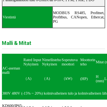
MODBUS RS485, Profitnet,
Viestintä
Profitbus, CANopen, Ethercat,
PG
Malli & Mitat
Rated Input
Nimellisteho
Sopeutuva
Moottorin
Mitat 
Nykyinen
Nykyinen
moottori
teho
AC-aseman
malli
H
（
A)
（
A)
（
kW)
(HP)
L
(mm)
380V 480V (-15% ~ 20%) kolmivaiheinen tulo ja kolmivaiheinen läh
KD600/IP65-