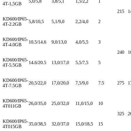
5,0/5,8
3,8/5,1
1,5/2,2
1
4T-1,5GB
215
1
KD600/IP65-
5,8/10,5
5,1/9,0
2,2/4,0
2
4T-2.2GB
KD600/IP65-
10.5/14.6
9,0/13,0
4,0/5,5
3
4T-4.0GB
240
1
KD600/IP65-
14.6/20.5
13,0/17,0
5,5/7,5
5
4T-5.5GB
KD600/IP65-
20,5/22,0
17,0/20,0
7,5/9,0
7.5
275
1
4T-7.5GB
KD600/IP65-
26,0/35,0
25,0/32,0
11,0/15,0
10
4T011GB
325
2
KD600/IP65-
35,0/38,5
32,0/37,0
15,0/18,5
15
4T015GB