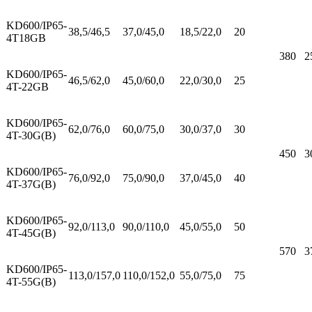
KD600/IP65-
38,5/46,5
37,0/45,0
18,5/22,0
20
4T18GB
380
2
KD600/IP65-
46,5/62,0
45,0/60,0
22,0/30,0
25
4T-22GB
KD600/IP65-
62,0/76,0
60,0/75,0
30,0/37,0
30
4T-30G(B)
450
3
KD600/IP65-
76,0/92,0
75,0/90,0
37,0/45,0
40
4T-37G(B)
KD600/IP65-
92,0/113,0
90,0/110,0
45,0/55,0
50
4T-45G(B)
570
3
KD600/IP65-
113,0/157,0
110,0/152,0
55,0/75,0
75
4T-55G(B)