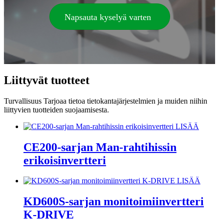
Napsauta kyselyä varten
Liittyvät tuotteet
Turvallisuus Tarjoaa tietoa tietokantajärjestelmien ja muiden niihin
liittyvien tuotteiden suojaamisesta.
LISÄÄ
CE200-sarjan Man-rahtihissin
erikoisinvertteri
LISÄÄ
KD600S-sarjan monitoimiinvertteri
K-DRIVE