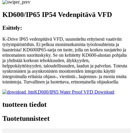
KD600/IP65 IP54 Vedenpitävä VFD
Esittely:
K-Drive IP65 vedenpitävä VFD, suunniteltu erityisesti vaativiin
työympäristöihin. Ei pelkoa monimutkaisista työolosuhteista ja
haasteista! KD600IP65-sarja on tuote, jolla on korkea suojateho ja
erinomainen suorituskyky. Se on kehitetty KD600-alustan pohjalta
ja yhdistää korkean tehokkuuden, älykkyyden,
helppokäyttöisyyden, taloudellisuuden, laadun ja palvelun. Toteuta
synkronisten ja asynkronisten moottoreiden integroitu käyttö
integroimalla erilaisia ​​ohjaus-, viestintä-, laajennus- ja monia muita
toimintoja. Turvallinen ja luotettava, erinomaisella ohjauksella.
KD600/IP65 Water Proof VFD Download
tuotteen tiedot
Tuotetunnisteet