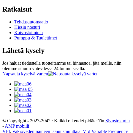
Ratkaisut
Tehdasautomaatio
Hissin nosturi
Kaivostoiminta
Pumppu & Tuulettimet
Lähetä kysely
Jos haluat tiedustella tuotteitamme tai hinnastoa, jätä meille, niin
olemme sinuun yhteydessä 24 tunnin sisällä.
Napsauta kyselyä varten
© Copyright - 2023-2042 : Kaikki oikeudet pidätetään.
Sivustokartta
-
AMP mobiili
Vfd
,
Vakioveden paineen taajuusmuuttaja
,
Vfd Variable Frequency