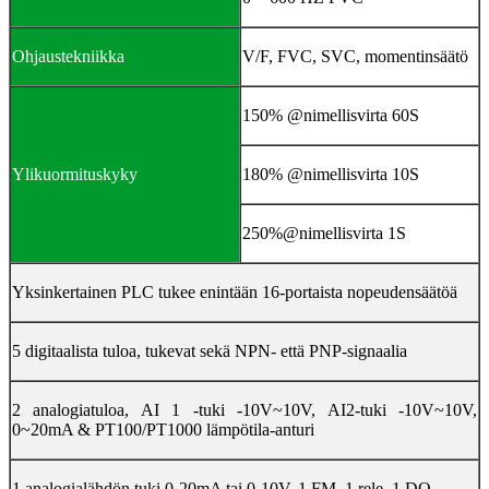
Ohjaustekniikka
V/F, FVC, SVC, momentinsäätö
150% @nimellisvirta 60S
Ylikuormituskyky
180% @nimellisvirta 10S
250%@nimellisvirta 1S
Yksinkertainen PLC tukee enintään 16-portaista nopeudensäätöä
5 digitaalista tuloa, tukevat sekä NPN- että PNP-signaalia
2 analogiatuloa, AI 1 -tuki -10V~10V, AI2-tuki -10V~10V,
0~20mA & PT100/PT1000 lämpötila-anturi
1 analogialähdön tuki 0-20mA tai 0-10V, 1 FM, 1 rele, 1 DO