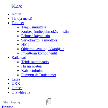
Kotiin
Tietoja meistä
Tuotteet
Taajuusmuuttaja
Korkeajännitepehmokäynnistin
Pehmeä käynnistin
Servokäyttö ja moottori
HMI
Ohjelmoitava logiikkaohjain
Invertterin komponentit
Ratkaisut
Tehdasautomaatio
Hissin nosturi
Kaivostoiminta
Pumppu & Tuulettimet
Lataa
UKK
Uutiset
Ota yhteyttä
English