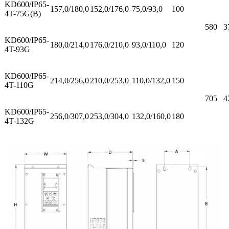
KD600/IP65-
157,0/180,0
152,0/176,0
75,0/93,0
100
4T-75G(B)
580
3
KD600/IP65-
180,0/214,0
176,0/210,0
93,0/110,0
120
4T-93G
KD600/IP65-
214,0/256,0
210,0/253,0
110,0/132,0
150
4T-110G
705
4
KD600/IP65-
256,0/307,0
253,0/304,0
132,0/160,0
180
4T-132G