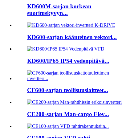
KD600M-sarjan korkean
suorituskyvyn...
KD600-sarjan käänteinen vektori...
KD600/IP65 IP54 vedenpitävä...
CF600-sarjan teollisuuslaitteet...
CE200-sarjan Man-cargo Elev...
CE100-sarjan VFD rahti...