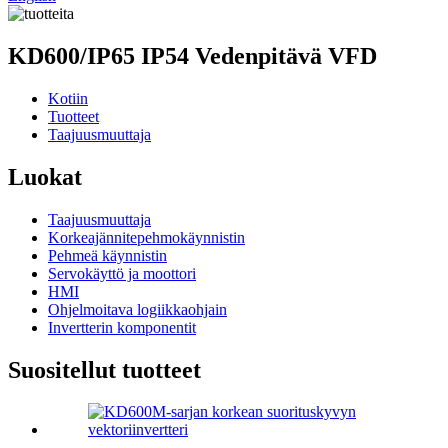
KD600/IP65 IP54 Vedenpitävä VFD
Kotiin
Tuotteet
Taajuusmuuttaja
Luokat
Taajuusmuuttaja
Korkeajännitepehmokäynnistin
Pehmeä käynnistin
Servokäyttö ja moottori
HMI
Ohjelmoitava logiikkaohjain
Invertterin komponentit
Suositellut tuotteet