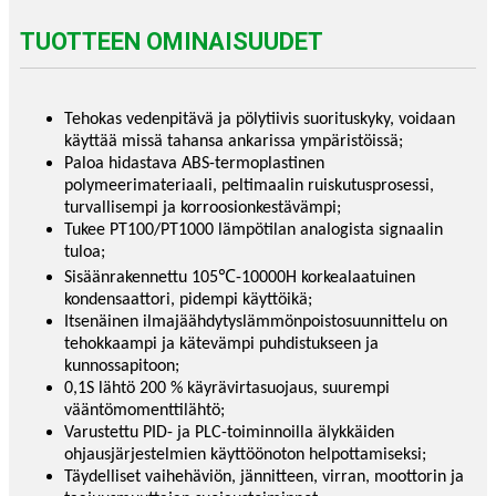
TUOTTEEN OMINAISUUDET
Tehokas vedenpitävä ja pölytiivis suorituskyky, voidaan
käyttää missä tahansa ankarissa ympäristöissä;
Paloa hidastava ABS-termoplastinen
polymeerimateriaali, peltimaalin ruiskutusprosessi,
turvallisempi ja korroosionkestävämpi;
Tukee PT100/PT1000 lämpötilan analogista signaalin
tuloa;
℃
Sisäänrakennettu 105
-10000H korkealaatuinen
kondensaattori, pidempi käyttöikä;
Itsenäinen ilmajäähdytyslämmönpoistosuunnittelu on
tehokkaampi ja kätevämpi puhdistukseen ja
kunnossapitoon;
0,1S lähtö 200 % käyrävirtasuojaus, suurempi
vääntömomenttilähtö;
Varustettu PID- ja PLC-toiminnoilla älykkäiden
ohjausjärjestelmien käyttöönoton helpottamiseksi;
Täydelliset vaihehäviön, jännitteen, virran, moottorin ja