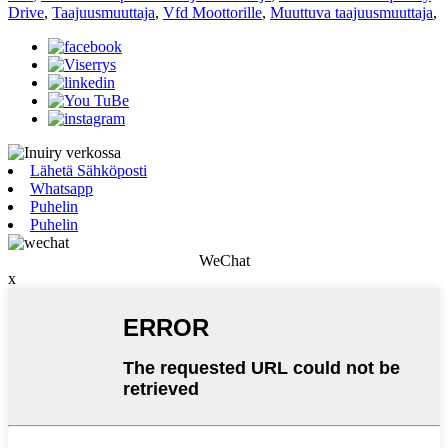
Drive
,
Taajuusmuuttaja
,
Vfd Moottorille
,
Muuttuva taajuusmuuttaja
,
Lähetä Sähköposti
Whatsapp
Puhelin
Puhelin
WeChat
x