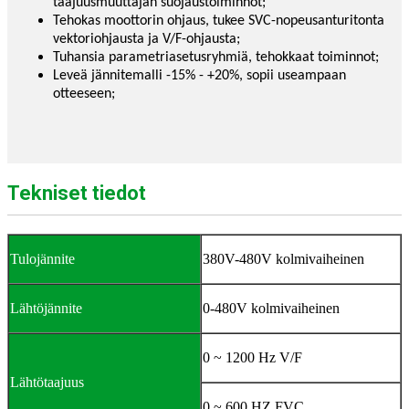
taajuusmuuttajan suojaustoiminnot;
Tehokas moottorin ohjaus, tukee SVC-nopeusanturitonta
vektoriohjausta ja V/F-ohjausta;
Tuhansia parametriasetusryhmiä, tehokkaat toiminnot;
Leveä jännitemalli -15% - +20%, sopii useampaan
otteeseen;
Tekniset tiedot
Tulojännite
380V-480V kolmivaiheinen
Lähtöjännite
0-480V kolmivaiheinen
0 ~ 1200 Hz V/F
Lähtötaajuus
0 ~ 600 HZ FVC