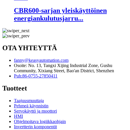
CBR600-sarjan yleiskäyttöinen
energiankulutusjarru...
OTA YHTEYTTÄ
fanny@keasyautomation.com
Osoite: No. 13, Tangxi Xijing Industrial Zone, Gushu
Community, Xixiang Street, Bao'an District, Shenzhen
Puh:86-0755-27850411
Tuotteet
Taajuusmuuttaja
Pehmeä käynnistin
Servokäyttö ja moottori
HMI
Ohjelmoitava logiikkaohjain
Invertterin komponentit