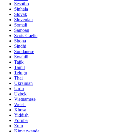
Sesotho
Sinhala
Slovak
Slovenian
Somali
Samoan
Scots Gaelic
Shona
Sindhi
Sundanese
Swahili
Tajik
Tamil
Telugu
Thai
Ukrainian
Urdu
Uzbek
Vietnamese
Welsh
Xhosa
Yiddish
Yoruba
Zulu
Kinyarwanda