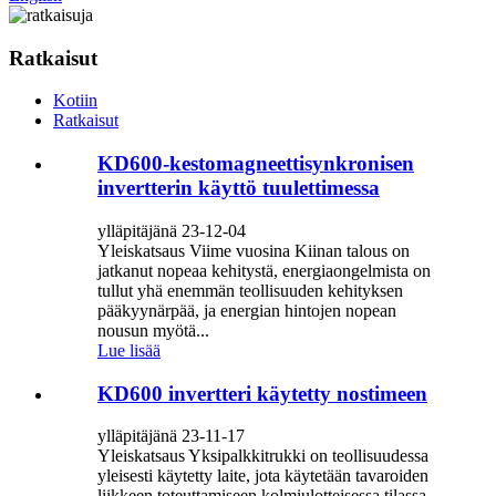
Ratkaisut
Kotiin
Ratkaisut
KD600-kestomagneettisynkronisen
invertterin käyttö tuulettimessa
ylläpitäjänä 23-12-04
Yleiskatsaus Viime vuosina Kiinan talous on
jatkanut nopeaa kehitystä, energiaongelmista on
tullut yhä enemmän teollisuuden kehityksen
pääkyynärpää, ja energian hintojen nopean
nousun myötä...
Lue lisää
KD600 invertteri käytetty nostimeen
ylläpitäjänä 23-11-17
Yleiskatsaus Yksipalkkitrukki on teollisuudessa
yleisesti käytetty laite, jota käytetään tavaroiden
liikkeen toteuttamiseen kolmiulotteisessa tilassa.