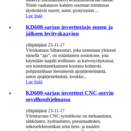
Niistä vaakatason kahden suunnan toiminnan
täydentävät suuret, autot, pystysuorat ...
Lue lisää
KD600-sarjan invertteriajo ennen ja
jälkeen levityskaavion
ylläpitäjänä 23-11-17
Yleiskatsaus Siltanosturi, joka tunnetaan yleisesti
nimellä "ajo", on eräänlainen nostokone, jota
käytetään laajalti teollisuus- ja kaivosyrityksissä,
sen toimintamekanismi koostuu kolmesta
pohjimmiltaan itsenäisestä ajojärjestelmästä,
auton ajojärjestelmästä, koukku...
Lue lisää
KD600-sarjan invertteri CNC-sorvin
sovellusohjelmassa
ylläpitäjänä 23-11-17
Yleiskuvaus CNC-työstökone on mekaanisten,
sähköisten, hydraulisten, pneumaattisten,
mikroelektroniikan sekä tieto- ja muiden