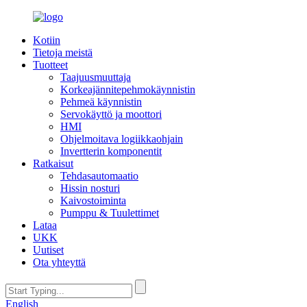
Kotiin
Tietoja meistä
Tuotteet
Taajuusmuuttaja
Korkeajännitepehmokäynnistin
Pehmeä käynnistin
Servokäyttö ja moottori
HMI
Ohjelmoitava logiikkaohjain
Invertterin komponentit
Ratkaisut
Tehdasautomaatio
Hissin nosturi
Kaivostoiminta
Pumppu & Tuulettimet
Lataa
UKK
Uutiset
Ota yhteyttä
English