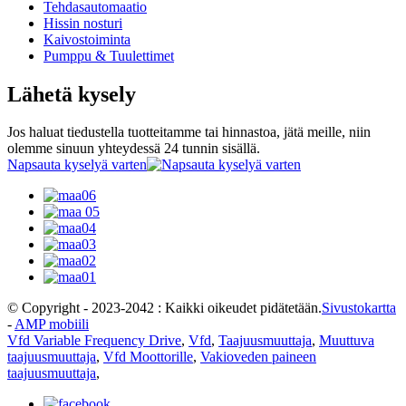
Tehdasautomaatio
Hissin nosturi
Kaivostoiminta
Pumppu & Tuulettimet
Lähetä kysely
Jos haluat tiedustella tuotteitamme tai hinnastoa, jätä meille, niin
olemme sinuun yhteydessä 24 tunnin sisällä.
Napsauta kyselyä varten
© Copyright - 2023-2042 : Kaikki oikeudet pidätetään.
Sivustokartta
-
AMP mobiili
Vfd Variable Frequency Drive
,
Vfd
,
Taajuusmuuttaja
,
Muuttuva
taajuusmuuttaja
,
Vfd Moottorille
,
Vakioveden paineen
taajuusmuuttaja
,