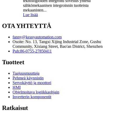
teknologioiden integroitu sovellus yhtenä
sähkömekaanisen integroinnin tuotteista
mekaanisten...
Lue lisää
OTA YHTEYTTÄ
fanny@keasyautomation.com
Osoite: No. 13, Tangxi Xijing Industrial Zone, Gushu
Community, Xixiang Street, Bao'an District, Shenzhen
Puh:86-0755-27850411
Tuotteet
Taajuusmuuttaja
Pehmeä käynnistin
Servokäyttö ja moottori
HMI
Ohjelmoitava logiikkaohjain
Invertterin komponentit
Ratkaisut