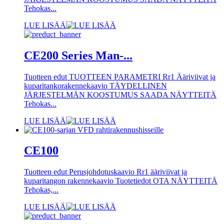
Tehokas...
LUE LISÄÄ
CE200 Series Man-...
Tuotteen edut TUOTTEEN PARAMETRI Rr1 Ääriviivat ja
kuparitankorakennekaavio TÄYDELLINEN
JÄRJESTELMÄN KOOSTUMUS SAADA NÄYTTEITÄ
Tehokas...
LUE LISÄÄ
CE100
Tuotteen edut Perusjohdotuskaavio Rr1 ääriviivat ja
kuparitangon rakennekaavio Tuotetiedot OTA NÄYTTEITÄ
Tehokas,...
LUE LISÄÄ