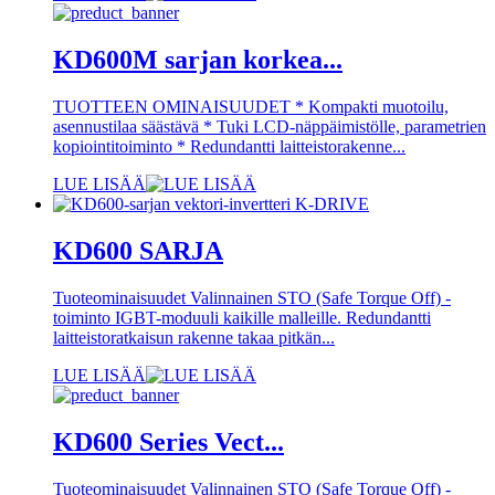
KD600M sarjan korkea...
TUOTTEEN OMINAISUUDET * Kompakti muotoilu,
asennustilaa säästävä * Tuki LCD-näppäimistölle, parametrien
kopiointitoiminto * Redundantti laitteistorakenne...
LUE LISÄÄ
KD600 SARJA
Tuoteominaisuudet Valinnainen STO (Safe Torque Off) -
toiminto IGBT-moduuli kaikille malleille. Redundantti
laitteistoratkaisun rakenne takaa pitkän...
LUE LISÄÄ
KD600 Series Vect...
Tuoteominaisuudet Valinnainen STO (Safe Torque Off) -