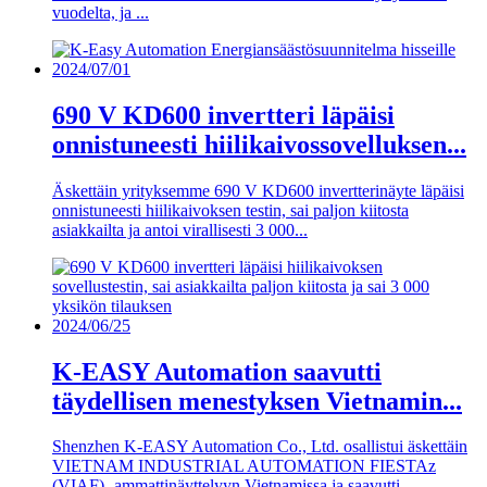
vuodelta, ja ...
2024/07/01
690 V KD600 invertteri läpäisi
onnistuneesti hiilikaivossovelluksen...
Äskettäin yrityksemme 690 V KD600 invertterinäyte läpäisi
onnistuneesti hiilikaivoksen testin, sai paljon kiitosta
asiakkailta ja antoi virallisesti 3 000...
2024/06/25
K-EASY Automation saavutti
täydellisen menestyksen Vietnamin...
Shenzhen K-EASY Automation Co., Ltd. osallistui äskettäin
VIETNAM INDUSTRIAL AUTOMATION FIESTAz
(VIAF) -ammattinäyttelyyn Vietnamissa ja saavutti