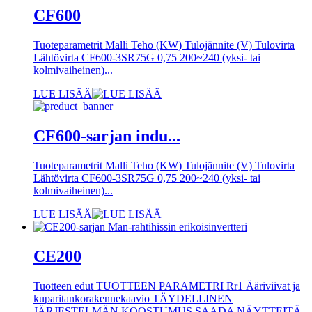
CF600
Tuoteparametrit Malli Teho (KW) Tulojännite (V) Tulovirta
Lähtövirta CF600-3SR75G 0,75 200~240 (yksi- tai
kolmivaiheinen)...
LUE LISÄÄ
CF600-sarjan indu...
Tuoteparametrit Malli Teho (KW) Tulojännite (V) Tulovirta
Lähtövirta CF600-3SR75G 0,75 200~240 (yksi- tai
kolmivaiheinen)...
LUE LISÄÄ
CE200
Tuotteen edut TUOTTEEN PARAMETRI Rr1 Ääriviivat ja
kuparitankorakennekaavio TÄYDELLINEN
JÄRJESTELMÄN KOOSTUMUS SAADA NÄYTTEITÄ