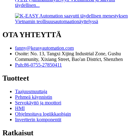
täydellisen...
OTA YHTEYTTÄ
fanny@keasyautomation.com
Osoite: No. 13, Tangxi Xijing Industrial Zone, Gushu
Community, Xixiang Street, Bao'an District, Shenzhen
Puh:86-0755-27850411
Tuotteet
Taajuusmuuttaja
Pehmeä käynnistin
Servokäyttö ja moottori
HMI
Ohjelmoitava logiikkaohjain
Invertterin komponentit
Ratkaisut