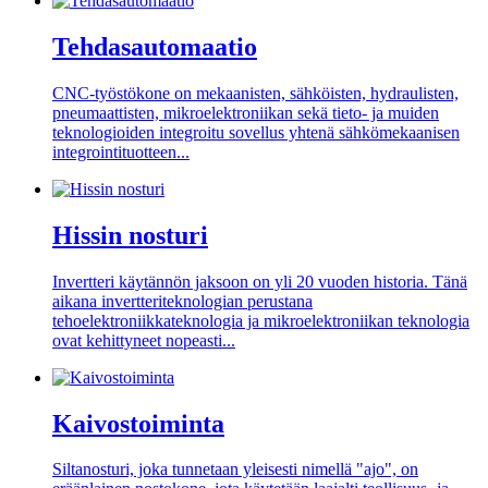
Tehdasautomaatio
CNC-työstökone on mekaanisten, sähköisten, hydraulisten,
pneumaattisten, mikroelektroniikan sekä tieto- ja muiden
teknologioiden integroitu sovellus yhtenä sähkömekaanisen
integrointituotteen...
Hissin nosturi
Invertteri käytännön jaksoon on yli 20 vuoden historia. Tänä
aikana invertteriteknologian perustana
tehoelektroniikkateknologia ja mikroelektroniikan teknologia
ovat kehittyneet nopeasti...
Kaivostoiminta
Siltanosturi, joka tunnetaan yleisesti nimellä "ajo", on