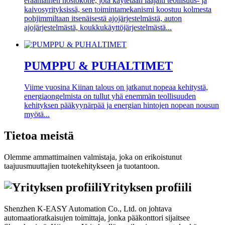
eräänlainen nostokone, jota käytetään laajalti teollisuus- ja
kaivosyrityksissä, sen toimintamekanismi koostuu kolmesta
pohjimmiltaan itsenäisestä ajojärjestelmästä, auton
ajojärjestelmästä, koukkukäyttöjärjestelmästä...
PUMPPU & PUHALTIMET
Viime vuosina Kiinan talous on jatkanut nopeaa kehitystä,
energiaongelmista on tullut yhä enemmän teollisuuden
kehityksen pääkyynärpää ja energian hintojen nopean nousun
myötä...
Tietoa meistä
Olemme ammattimainen valmistaja, joka on erikoistunut
taajuusmuuttajien tuotekehitykseen ja tuotantoon.
Yrityksen profiili
Shenzhen K-EASY Automation Co., Ltd. on johtava
automaatioratkaisujen toimittaja, jonka pääkonttori sijaitsee