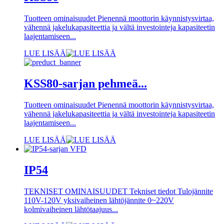
Tuotteen ominaisuudet Pienennä moottorin käynnistysvirtaa,
vähennä jakelukapasiteettia ja vältä investointeja kapasiteetin
laajentamiseen...
LUE LISÄÄ
KSS80-sarjan pehmeä...
Tuotteen ominaisuudet Pienennä moottorin käynnistysvirtaa,
vähennä jakelukapasiteettia ja vältä investointeja kapasiteetin
laajentamiseen...
LUE LISÄÄ
IP54
TEKNISET OMINAISUUDET Tekniset tiedot Tulojännite
110V-120V yksivaiheinen lähtöjännite 0~220V
kolmivaiheinen lähtötaajuus...