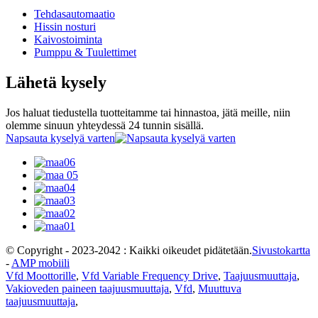
Tehdasautomaatio
Hissin nosturi
Kaivostoiminta
Pumppu & Tuulettimet
Lähetä kysely
Jos haluat tiedustella tuotteitamme tai hinnastoa, jätä meille, niin
olemme sinuun yhteydessä 24 tunnin sisällä.
Napsauta kyselyä varten
© Copyright - 2023-2042 : Kaikki oikeudet pidätetään.
Sivustokartta
-
AMP mobiili
Vfd Moottorille
,
Vfd Variable Frequency Drive
,
Taajuusmuuttaja
,
Vakioveden paineen taajuusmuuttaja
,
Vfd
,
Muuttuva
taajuusmuuttaja
,