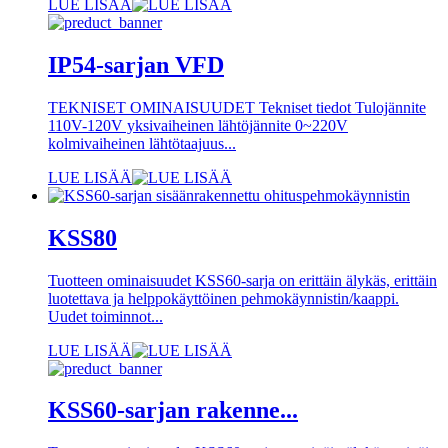
LUE LISÄÄ
IP54-sarjan VFD
TEKNISET OMINAISUUDET Tekniset tiedot Tulojännite
110V-120V yksivaiheinen lähtöjännite 0~220V
kolmivaiheinen lähtötaajuus...
LUE LISÄÄ
KSS80
Tuotteen ominaisuudet KSS60-sarja on erittäin älykäs, erittäin
luotettava ja helppokäyttöinen pehmokäynnistin/kaappi.
Uudet toiminnot...
LUE LISÄÄ
KSS60-sarjan rakenne...