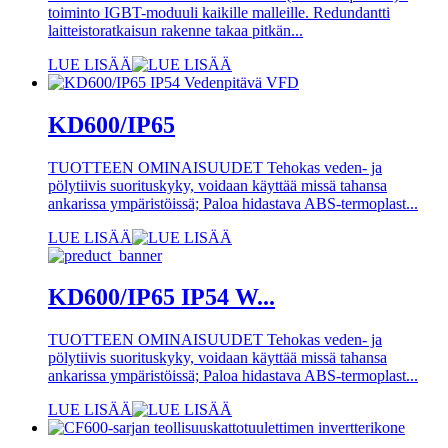
toiminto IGBT-moduuli kaikille malleille. Redundantti
laitteistoratkaisun rakenne takaa pitkän...
LUE LISÄÄ
KD600/IP65
TUOTTEEN OMINAISUUDET Tehokas veden- ja
pölytiivis suorituskyky, voidaan käyttää missä tahansa
ankarissa ympäristöissä; Paloa hidastava ABS-termoplast...
LUE LISÄÄ
KD600/IP65 IP54 W...
TUOTTEEN OMINAISUUDET Tehokas veden- ja
pölytiivis suorituskyky, voidaan käyttää missä tahansa
ankarissa ympäristöissä; Paloa hidastava ABS-termoplast...
LUE LISÄÄ