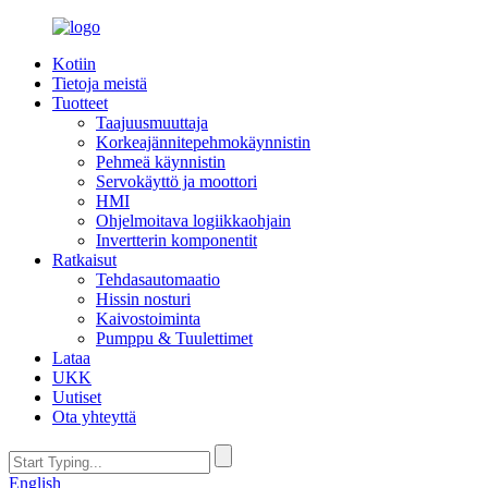
Kotiin
Tietoja meistä
Tuotteet
Taajuusmuuttaja
Korkeajännitepehmokäynnistin
Pehmeä käynnistin
Servokäyttö ja moottori
HMI
Ohjelmoitava logiikkaohjain
Invertterin komponentit
Ratkaisut
Tehdasautomaatio
Hissin nosturi
Kaivostoiminta
Pumppu & Tuulettimet
Lataa
UKK
Uutiset
Ota yhteyttä
English