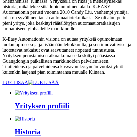
Shenzhenissä, Kiinassa. Yrityksellä on rikas ja menestyksekäs
historia, mikä tekee siitä luotetun nimen alalla. K-EASY
Automationin perusti vuonna 2010 Candy Liu, vanhempi yrittäjä,
jolla on syvällinen tausta automaatiotekniikasta. Se oli alun perin
pieni yritys, joka keskittyi räätälöityjen automaatioratkaisujen
tarjoamiseen globaaleille markkinoille.
K-Easy Automationin visiona on auttaa yrityksiä optimoimaan
tuotantoprosesseja ja lisäämään tehokkuutta, ja sen innovatiiviset ja
luotettavat ratkaisut ovat saavuttaneet nopeasti tunnustusta.
Yrityksen perustamisen alkuaikoina se keskittyi pääasiassa
Guangdongin paikallisten markkinoiden palvelemiseen.
Tuotteidensa ja palveluidensa kasvavan kysynnän vuoksi yhtiö
kuitenkin laajensi pian toimintaansa muualle Kiinaan.
LUE LISÄÄ
Yrityksen profiili
Historia