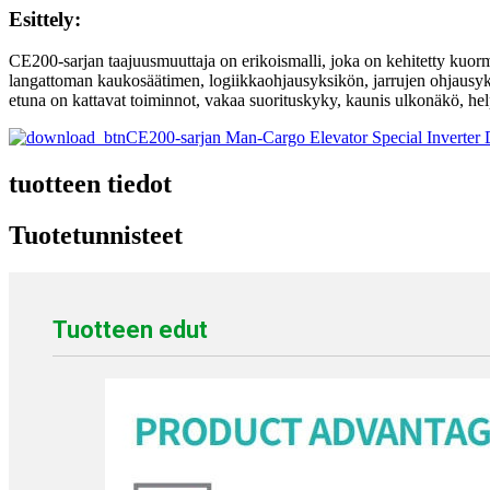
Esittely:
CE200-sarjan taajuusmuuttaja on erikoismalli, joka on kehitetty kuo
langattoman kaukosäätimen, logiikkaohjausyksikön, jarrujen ohjausyksik
etuna on kattavat toiminnot, vakaa suorituskyky, kaunis ulkonäkö, helpp
CE200-sarjan Man-Cargo Elevator Special Inverter
tuotteen tiedot
Tuotetunnisteet
Tuotteen edut