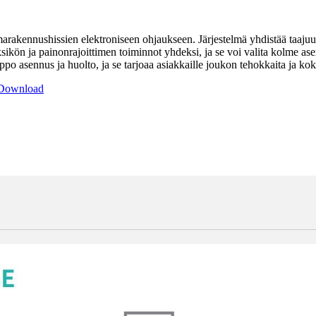
rmarakennushissien elektroniseen ohjaukseen. Järjestelmä yhdistää taaj
ön ja painonrajoittimen toiminnot yhdeksi, ja se voi valita kolme asenn
o asennus ja huolto, ja se tarjoaa asiakkaille joukon tehokkaita ja kokon
 Download