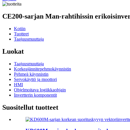
CE200-sarjan Man-rahtihissin erikoisinver
Kotiin
Tuotteet
Taajuusmuuttaja
Luokat
Taajuusmuuttaja
Korkeajännitepehmokäynnistin
Pehmeä käynnistin
Servokäyttö ja moottori
HMI
Ohjelmoitava logiikkaohjain
Invertterin komponentit
Suositellut tuotteet