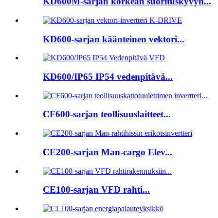
KD600M-sarjan korkean suorituskyvyn...
KD600-sarjan käänteinen vektori...
KD600/IP65 IP54 vedenpitävä...
CF600-sarjan teollisuuslaitteet...
CE200-sarjan Man-cargo Elev...
CE100-sarjan VFD rahti...