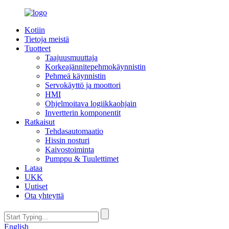
Kotiin
Tietoja meistä
Tuotteet
Taajuusmuuttaja
Korkeajännitepehmokäynnistin
Pehmeä käynnistin
Servokäyttö ja moottori
HMI
Ohjelmoitava logiikkaohjain
Invertterin komponentit
Ratkaisut
Tehdasautomaatio
Hissin nosturi
Kaivostoiminta
Pumppu & Tuulettimet
Lataa
UKK
Uutiset
Ota yhteyttä
English