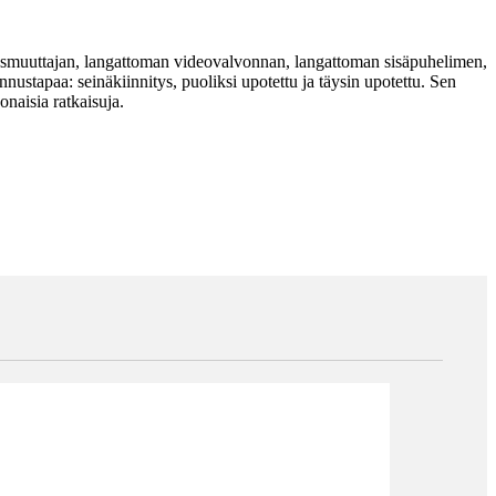
uusmuuttajan, langattoman videovalvonnan, langattoman sisäpuhelimen,
ustapaa: seinäkiinnitys, puoliksi upotettu ja täysin upotettu. Sen
aisia ​​ratkaisuja.