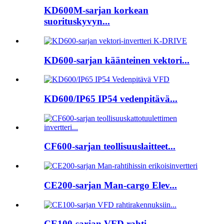
KD600M-sarjan korkean
suorituskyvyn...
KD600-sarjan käänteinen vektori...
KD600/IP65 IP54 vedenpitävä...
CF600-sarjan teollisuuslaitteet...
CE200-sarjan Man-cargo Elev...
CE100-sarjan VFD rahti...