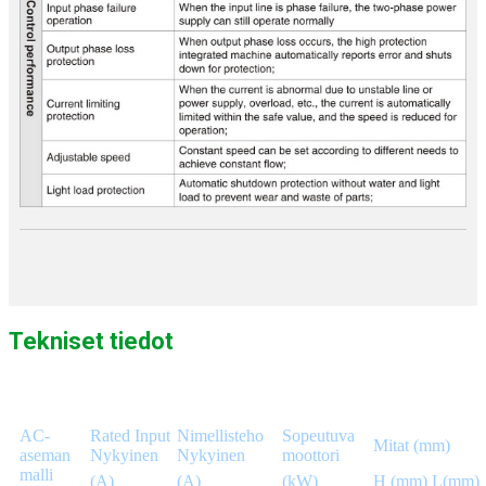
Tekniset tiedot
AC-
Rated Input
Nimellisteho
Sopeutuva
Mitat (mm)
aseman
Nykyinen
Nykyinen
moottori
malli
(A)
(A)
(kW)
H (mm)
L(mm)