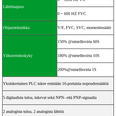
Lähtötaajuus
0 ~ 600 HZ FVC
Ohjaustekniikka
V/F, FVC, SVC, momentinsäätö
150% @nimellisvirta 60S
Ylikuormituskyky
180% @nimellisvirta 10S
200%@nimellisvirta 1S
Yksinkertainen PLC tukee enintään 16-portaista nopeudensäätöä
5 digitaalista tuloa, tukevat sekä NPN- että PNP-signaalia
2 analogista tuloa, 2 analogista lähtöä