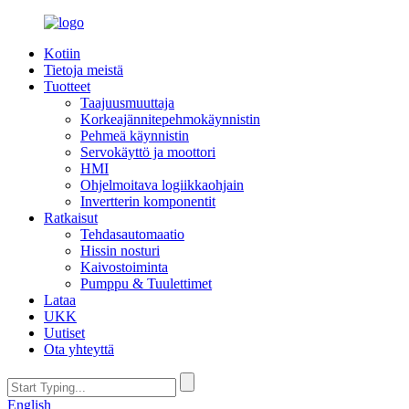
Kotiin
Tietoja meistä
Tuotteet
Taajuusmuuttaja
Korkeajännitepehmokäynnistin
Pehmeä käynnistin
Servokäyttö ja moottori
HMI
Ohjelmoitava logiikkaohjain
Invertterin komponentit
Ratkaisut
Tehdasautomaatio
Hissin nosturi
Kaivostoiminta
Pumppu & Tuulettimet
Lataa
UKK
Uutiset
Ota yhteyttä
English