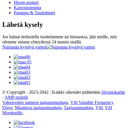
Hissin nosturi
Kaivostoiminta
Pumppu & Tuulettimet
Lähetä kysely
Jos haluat tiedustella tuotteitamme tai hinnastoa, jätä meille, niin
olemme sinuun yhteydessä 24 tunnin sisällä.
Napsauta kyselyä varten
© Copyright - 2023-2042 : Kaikki oikeudet pidätetään.
Sivustokartta
-
AMP mobiili
Vakioveden paineen taajuusmuuttaja
,
Vfd Variable Frequency
Drive
,
Muuttuva taajuusmuuttaja
,
Taajuusmuuttaja
,
Vfd
,
Vfd
Moottorille
,