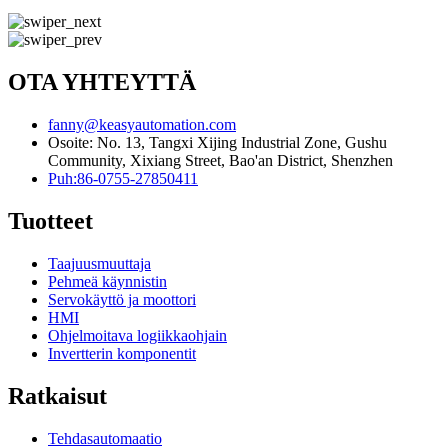
OTA YHTEYTTÄ
fanny@keasyautomation.com
Osoite: No. 13, Tangxi Xijing Industrial Zone, Gushu
Community, Xixiang Street, Bao'an District, Shenzhen
Puh:86-0755-27850411
Tuotteet
Taajuusmuuttaja
Pehmeä käynnistin
Servokäyttö ja moottori
HMI
Ohjelmoitava logiikkaohjain
Invertterin komponentit
Ratkaisut
Tehdasautomaatio