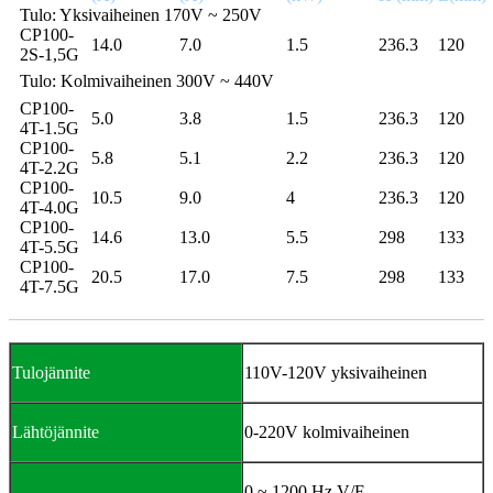
Tulo: Yksivaiheinen 170V ~ 250V
CP100-
14.0
7.0
1.5
236.3
120
2S-1,5G
Tulo: Kolmivaiheinen 300V ~ 440V
CP100-
5.0
3.8
1.5
236.3
120
4T-1.5G
CP100-
5.8
5.1
2.2
236.3
120
4T-2.2G
CP100-
10.5
9.0
4
236.3
120
4T-4.0G
CP100-
14.6
13.0
5.5
298
133
4T-5.5G
CP100-
20.5
17.0
7.5
298
133
4T-7.5G
Tulojännite
110V-120V yksivaiheinen
Lähtöjännite
0-220V kolmivaiheinen
0 ~ 1200 Hz V/F