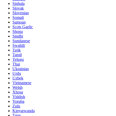
Sinhala
Slovak
Slovenian
Somali
Samoan
Scots Gaelic
Shona
Sindhi
Sundanese
Swahili
Tajik
Tamil
Telugu
Thai
Ukrainian
Urdu
Uzbek
Vietnamese
Welsh
Xhosa
Yiddish
Yoruba
Zulu
Kinyarwanda
Tatar