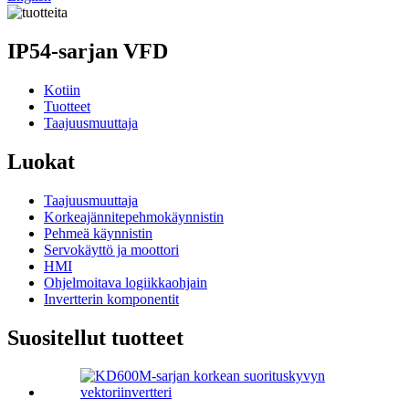
IP54-sarjan VFD
Kotiin
Tuotteet
Taajuusmuuttaja
Luokat
Taajuusmuuttaja
Korkeajännitepehmokäynnistin
Pehmeä käynnistin
Servokäyttö ja moottori
HMI
Ohjelmoitava logiikkaohjain
Invertterin komponentit
Suositellut tuotteet