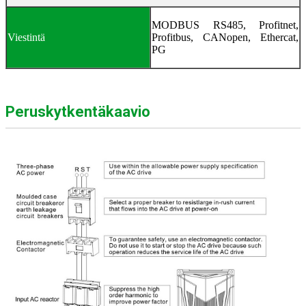
MODBUS RS485, Profitnet,
Viestintä
Profitbus, CANopen, Ethercat,
PG
Peruskytkentäkaavio