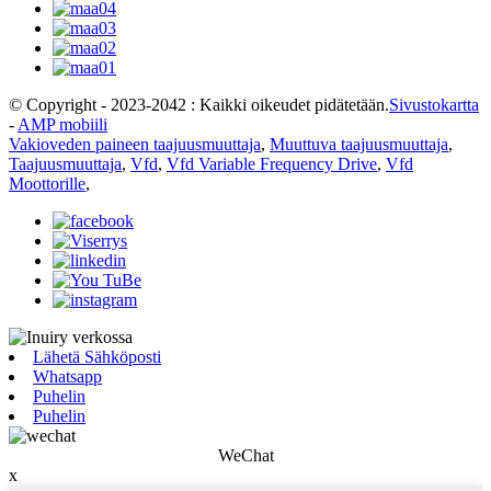
© Copyright - 2023-2042 : Kaikki oikeudet pidätetään.
Sivustokartta
-
AMP mobiili
Vakioveden paineen taajuusmuuttaja
,
Muuttuva taajuusmuuttaja
,
Taajuusmuuttaja
,
Vfd
,
Vfd Variable Frequency Drive
,
Vfd
Moottorille
,
Lähetä Sähköposti
Whatsapp
Puhelin
Puhelin
WeChat
x