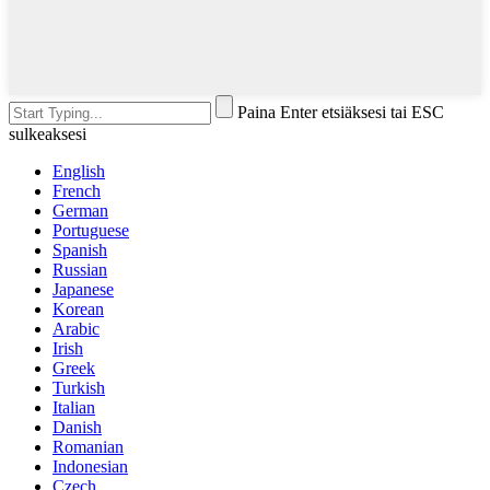
Paina Enter etsiäksesi tai ESC
sulkeaksesi
English
French
German
Portuguese
Spanish
Russian
Japanese
Korean
Arabic
Irish
Greek
Turkish
Italian
Danish
Romanian
Indonesian
Czech