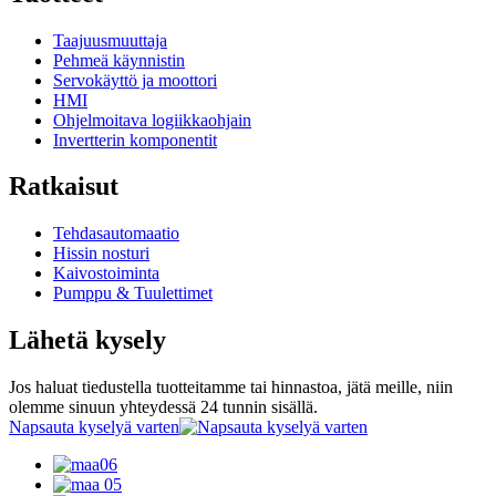
Taajuusmuuttaja
Pehmeä käynnistin
Servokäyttö ja moottori
HMI
Ohjelmoitava logiikkaohjain
Invertterin komponentit
Ratkaisut
Tehdasautomaatio
Hissin nosturi
Kaivostoiminta
Pumppu & Tuulettimet
Lähetä kysely
Jos haluat tiedustella tuotteitamme tai hinnastoa, jätä meille, niin
olemme sinuun yhteydessä 24 tunnin sisällä.
Napsauta kyselyä varten