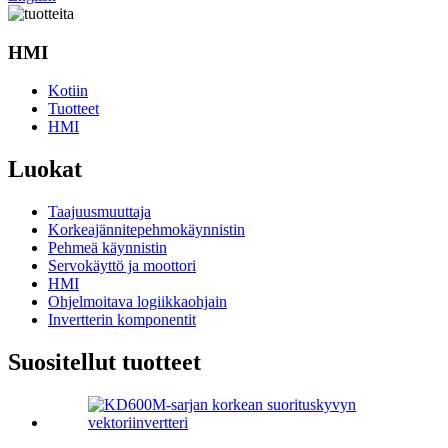
HMI
Kotiin
Tuotteet
HMI
Luokat
Taajuusmuuttaja
Korkeajännitepehmokäynnistin
Pehmeä käynnistin
Servokäyttö ja moottori
HMI
Ohjelmoitava logiikkaohjain
Invertterin komponentit
Suositellut tuotteet