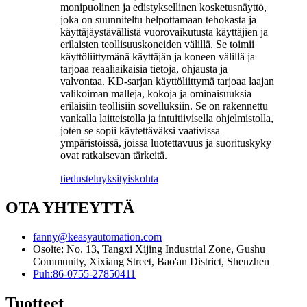
monipuolinen ja edistyksellinen kosketusnäyttö,
joka on suunniteltu helpottamaan tehokasta ja
käyttäjäystävällistä vuorovaikutusta käyttäjien ja
erilaisten teollisuuskoneiden välillä. Se toimii
käyttöliittymänä käyttäjän ja koneen välillä ja
tarjoaa reaaliaikaisia ​​tietoja, ohjausta ja
valvontaa. KD-sarjan käyttöliittymä tarjoaa laajan
valikoiman malleja, kokoja ja ominaisuuksia
erilaisiin teollisiin sovelluksiin. Se on rakennettu
vankalla laitteistolla ja intuitiivisella ohjelmistolla,
joten se sopii käytettäväksi vaativissa
ympäristöissä, joissa luotettavuus ja suorituskyky
ovat ratkaisevan tärkeitä.
tiedustelu
yksityiskohta
OTA YHTEYTTÄ
fanny@keasyautomation.com
Osoite: No. 13, Tangxi Xijing Industrial Zone, Gushu
Community, Xixiang Street, Bao'an District, Shenzhen
Puh:86-0755-27850411
Tuotteet