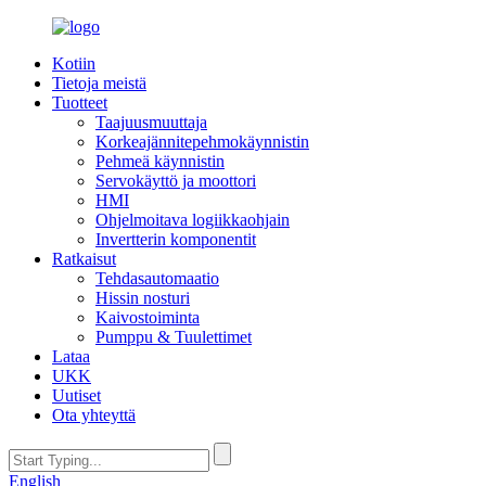
Kotiin
Tietoja meistä
Tuotteet
Taajuusmuuttaja
Korkeajännitepehmokäynnistin
Pehmeä käynnistin
Servokäyttö ja moottori
HMI
Ohjelmoitava logiikkaohjain
Invertterin komponentit
Ratkaisut
Tehdasautomaatio
Hissin nosturi
Kaivostoiminta
Pumppu & Tuulettimet
Lataa
UKK
Uutiset
Ota yhteyttä
English