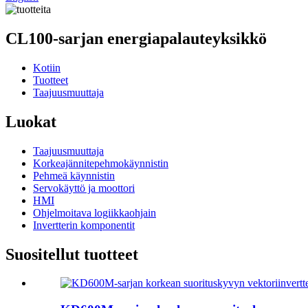
CL100-sarjan energiapalauteyksikkö
Kotiin
Tuotteet
Taajuusmuuttaja
Luokat
Taajuusmuuttaja
Korkeajännitepehmokäynnistin
Pehmeä käynnistin
Servokäyttö ja moottori
HMI
Ohjelmoitava logiikkaohjain
Invertterin komponentit
Suositellut tuotteet