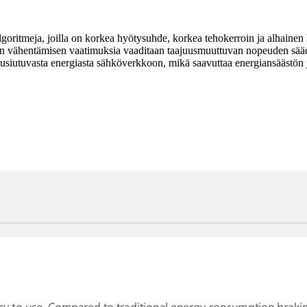
oritmeja, joilla on korkea hyötysuhde, korkea tehokerroin ja alhainen 
öjen vähentämisen vaatimuksia vaaditaan taajuusmuuttuvan nopeuden sä
usiutuvasta energiasta sähköverkkoon, mikä saavuttaa energiansäästön 