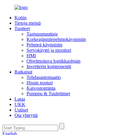
Kotiin
Tietoja meistä
Tuotteet
Taajuusmuuttaja
Korkeajännitepehmokäynnistin
Pehmeä käynnistin
Servokäyttö ja moottori
HMI
Ohjelmoitava logiikkaohjain
Invertterin komponentit
Ratkaisut
Tehdasautomaatio
Hissin nosturi
Kaivostoiminta
Pumppu & Tuulettimet
Lataa
UKK
Uutiset
Ota yhteyttä
English