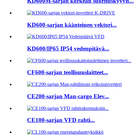
KD600M-sarjan korkean suorituskyvyn...
KD600-sarjan käänteinen vektori...
KD600/IP65 IP54 vedenpitävä...
CF600-sarjan teollisuuslaitteet...
CE200-sarjan Man-cargo Elev...
CE100-sarjan VFD rahti...