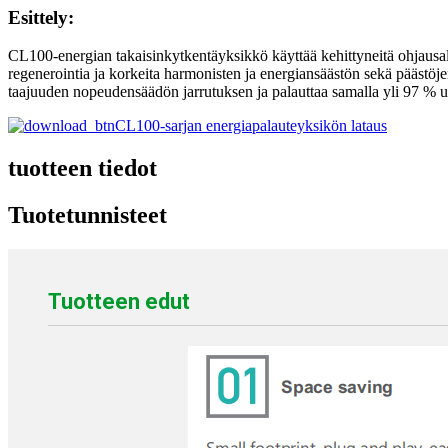
Esittely:
CL100-energian takaisinkytkentäyksikkö käyttää kehittyneitä ohjausalg
regenerointia ja korkeita harmonisten ja energiansäästön sekä pääst
taajuuden nopeudensäädön jarrutuksen ja palauttaa samalla yli 97 % u
CL100-sarjan energiapalauteyksikön lataus
tuotteen tiedot
Tuotetunnisteet
Tuotteen edut